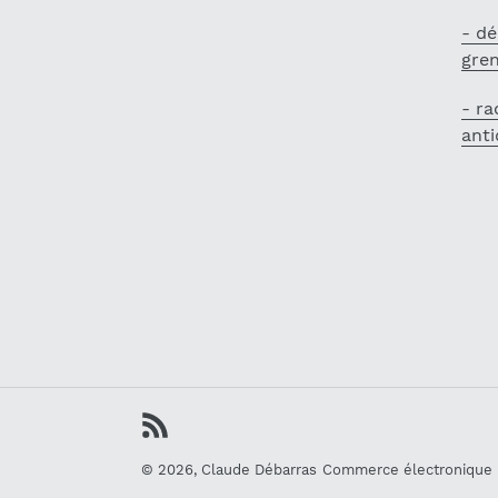
- dé
gren
- ra
anti
RSS
© 2026,
Claude Débarras
Commerce électronique p