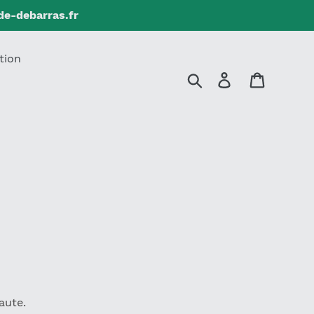
de-debarras.fr
tion
Rechercher
Se connecter
Panier
aute.