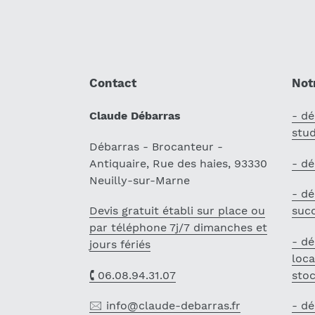
Contact
Notr
Claude Débarras
- dé
stu
Débarras - Brocanteur -
Antiquaire, Rue des haies, 93330
- dé
Neuilly-sur-Marne
- dé
Devis gratuit établi sur place ou
suc
par téléphone 7j/7 dimanches et
- d
jours fériés
loca
🕻 06.08.94.31.07
sto
🖂 info@claude-debarras.fr
- dé