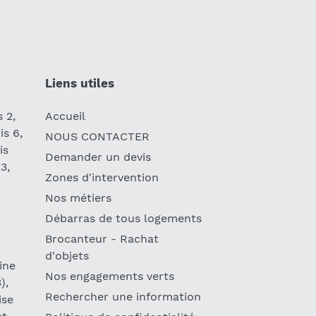
Liens utiles
s 2,
Accueil
is 6,
NOUS CONTACTER
is
Demander un devis
13,
Zones d'intervention
Nos métiers
Débarras de tous logements
Brocanteur - Rachat
d'objets
ine
Nos engagements verts
),
Rechercher une information
ise