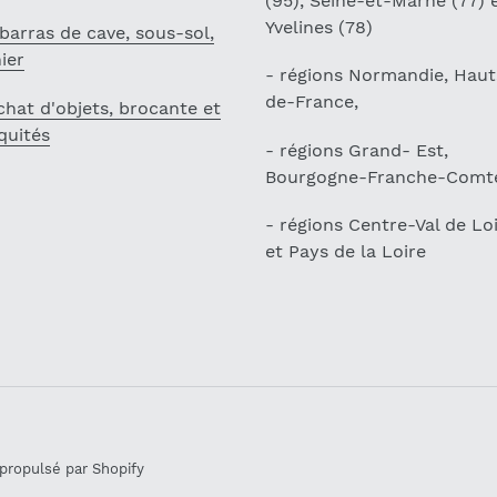
(95), Seine-et-Marne (77) 
Yvelines (78)
barras de cave, sous-sol,
ier
- régions Normandie, Haut
de-France,
chat d'objets, brocante et
quités
- régions Grand- Est,
Bourgogne-Franche-Comt
- régions Centre-Val de Lo
et Pays de la Loire
ropulsé par Shopify